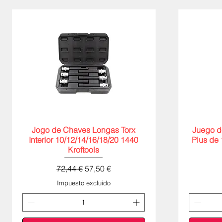
Jogo de Chaves Longas Torx
Vista rápida
Juego d
Interior 10/12/14/16/18/20 1440
Plus de 
Kroftools
Precio
Precio de oferta
72,44 €
57,50 €
Impuesto excluido