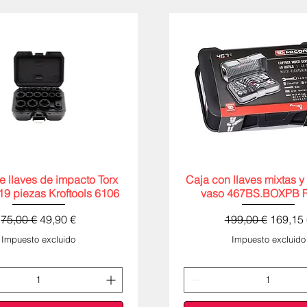
e llaves de impacto Torx
Vista rápida
Caja con llaves mixtas y
Vista rápida
19 piezas Kroftools 6106
vaso 467BS.BOXPB 
Precio
Precio de oferta
Precio
Precio 
75,00 €
49,90 €
199,00 €
169,15 
Impuesto excluido
Impuesto excluido