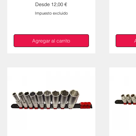
Precio de oferta
Desde
12,00 €
Impuesto excluido
Agregar al carrito