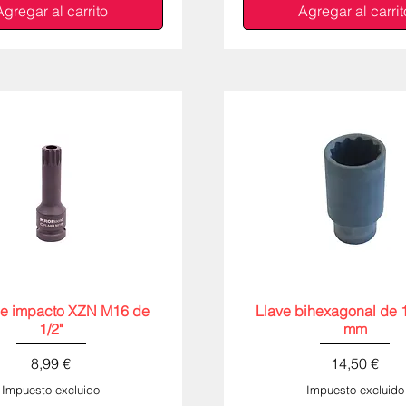
Agregar al carrito
Agregar al carrit
de impacto XZN M16 de
Vista rápida
Llave bihexagonal de 1
Vista rápida
1/2"
mm
Precio
Precio
8,99 €
14,50 €
Impuesto excluido
Impuesto excluido