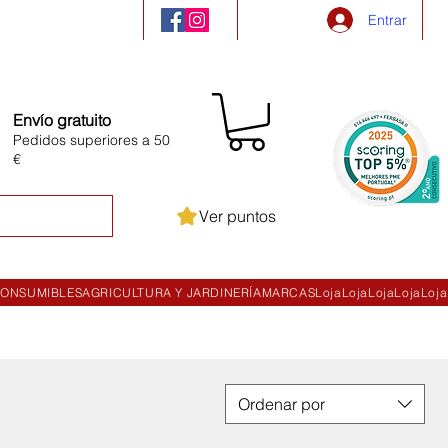
Entrar
Envío gratuito
Pedidos superiores a 50
€
Ver puntos
ONSUMIBLES
AGRICULTURA Y JARDINERÍA
MARCAS
Loja
Loja
Loja
Loja
Loja
Ordenar por