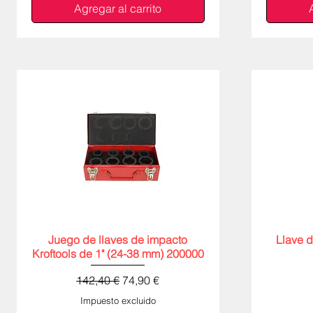
Agregar al carrito
Juego de llaves de impacto
Vista rápida
Llave 
Kroftools de 1" (24-38 mm) 200000
Precio
Precio de oferta
142,40 €
74,90 €
Impuesto excluido