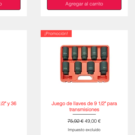
o
Agregar al carrito
¡Promoción!
/2" y 36
Juego de llaves de 9 1/2" para
Vista rápida
transmisiones
Precio
Precio de oferta
75,92 €
49,00 €
Impuesto excluido