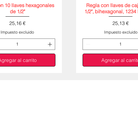
n 10 llaves hexagonales
Vista rápida
Regla con llaves de ca
Vista rápida
de 1/2"
1/2", bihexagonal, 1234 
Precio
Precio
25,16 €
25,13 €
Impuesto excluido
Impuesto excluido
Agregar al carrito
Agregar al carrit
Visítenos en nuestra tienda
Calle Mozambique, n.º 127, planta baja derecha (tiend
2685-356 Prior Velho, Lisboa