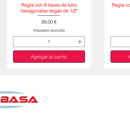
Regla con 9 llaves de tubo
Vista rápida
Regla co
hexagonales largas de 1/2"
Precio
39,00 €
Impuesto excluido
Agregar al carrito