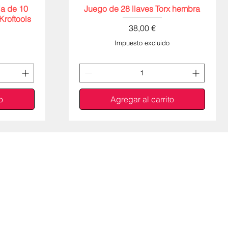
ja de 10
Juego de 28 llaves Torx hembra
Vista rápida
Kroftools
Precio
38,00 €
Impuesto excluido
o
Agregar al carrito
a)