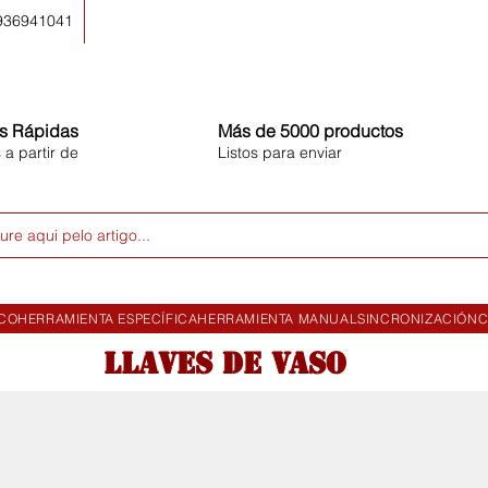
 936941041
s Rápidas
Más de 5000 productos
 a partir de
Listos para enviar
ure aqui pelo artigo...
ICO
HERRAMIENTA ESPECÍFICA
HERRAMIENTA MANUAL
SINCRONIZACIÓN
C
llaves de vaso