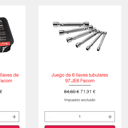
 llaves de
Juego de 6 llaves tubulares
Vista rápida
Facom
97.JE6 Facom
de oferta
Precio
Precio de oferta
€
84,60 €
71,91 €
Impuesto excluido