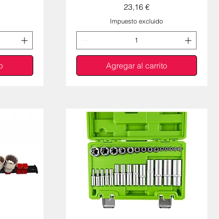
Precio
23,16 €
Impuesto excluido
o
Agregar al carrito