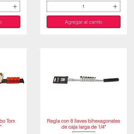
o
Agregar al carrito
bo Torx
Regla con 8 llaves bihexagonales
Vista rápida
"
de caja larga de 1/4"