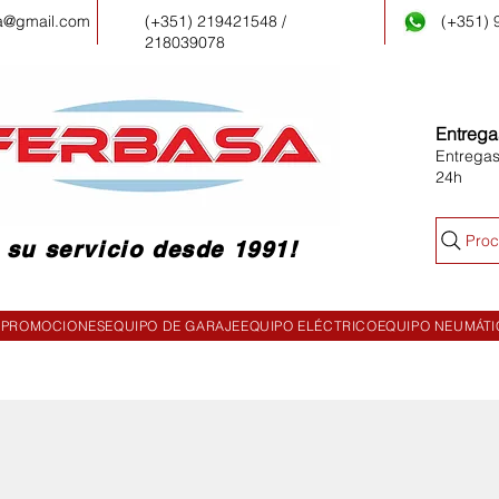
a@gmail.com
(+351) 219421548 /
(+351)
218039078
Entrega
Entregas
24h
Proc
 su servicio desde 1991!
PROMOCIONES
EQUIPO DE GARAJE
EQUIPO ELÉCTRICO
EQUIPO NEUMÁT