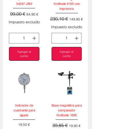
54247 JBM
Kroftools 6165 con
impresora
Precio
Precio de oferta
99,00 €
84,90 €
Precio
Precio de oferta
230,10 €
149,90 €
Impuesto excluido
Impuesto excluido
Agregar al
Agregar al
carrito
carrito
Indicador de
Base magnética para
cuadrante para
comparador
ajuste
Kroftools 1686
Precio
Precio
Precio de oferta
19,50 €
39,85 €
19,90 €