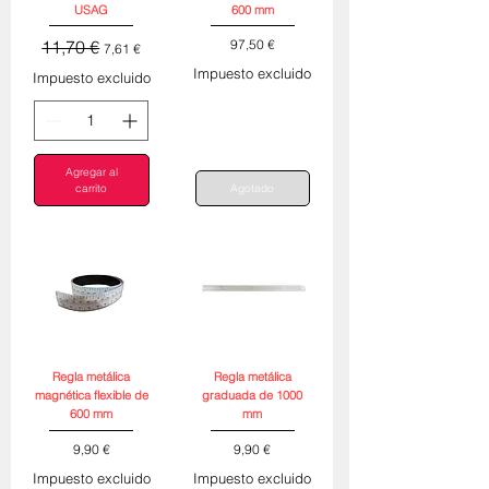
USAG
600 mm
Precio
Precio de oferta
Precio
11,70 €
97,50 €
7,61 €
Impuesto excluido
Impuesto excluido
Agregar al
carrito
Agotado
Regla metálica
Regla metálica
magnética flexible de
graduada de 1000
600 mm
mm
Precio
Precio
9,90 €
9,90 €
Impuesto excluido
Impuesto excluido