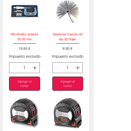
Micrómetro exterior
Siente los huecos de
25-50 mm
las 32 hojas
Precio
Precio
19,85 €
8,90 €
Impuesto excluido
Impuesto excluido
Agregar al
Agregar al
carrito
carrito