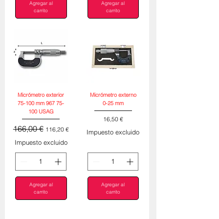
Agregar al
Agregar al
carrito
carrito
Micrómetro exterior
Micrómetro externo
75-100 mm 967 75-
0-25 mm
100 USAG
Precio
16,50 €
Precio
Precio de oferta
166,00 €
116,20 €
Impuesto excluido
Impuesto excluido
Agregar al
Agregar al
carrito
carrito