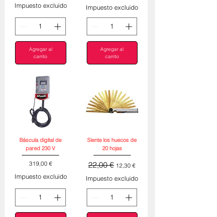
Impuesto excluido
Impuesto excluido
Agregar al
Agregar al
carrito
carrito
Báscula digital de
Siente los huecos de
pared 230 V
20 hojas
Precio
Precio
Precio de oferta
319,00 €
22,00 €
12,30 €
Impuesto excluido
Impuesto excluido