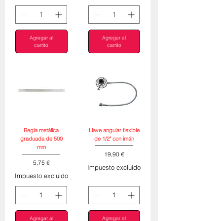
Agregar al
Agregar al
carrito
carrito
Regla metálica
Llave angular flexible
graduada de 500
de 1/2" con imán
mm
Precio
19,90 €
Precio
5,75 €
Impuesto excluido
Impuesto excluido
Agregar al
Agregar al