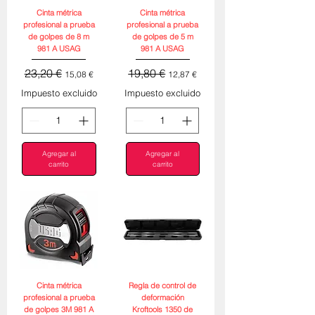
Cinta métrica
Cinta métrica
profesional a prueba
profesional a prueba
de golpes de 8 m
de golpes de 5 m
981 A USAG
981 A USAG
Precio
Precio de oferta
Precio
Precio de oferta
23,20 €
19,80 €
15,08 €
12,87 €
Impuesto excluido
Impuesto excluido
Agregar al
Agregar al
carrito
carrito
Cinta métrica
Regla de control de
profesional a prueba
deformación
de golpes 3M 981 A
Kroftools 1350 de