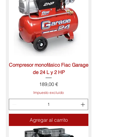
Compresor monofásico Fiac Garage
de 24 L y 2 HP
Precio
189,00 €
Impuesto excluido
Agregar al carrito