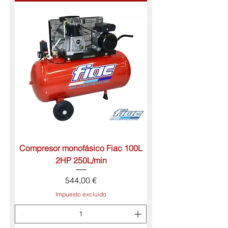
Compresor monofásico Fiac 100L
2HP 250L/min
Precio
544,00 €
Impuesto excluido