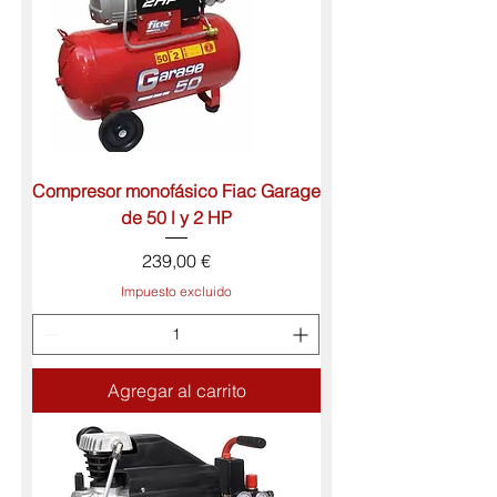
Compresor monofásico Fiac Garage
de 50 l y 2 HP
Precio
239,00 €
Impuesto excluido
Agregar al carrito