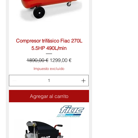
Compresor trifásico Fiac 270L
5.5HP 490L/min
Precio
Precio de oferta
1890,00 €
1299,00 €
Impuesto excluido
Agregar al carrito