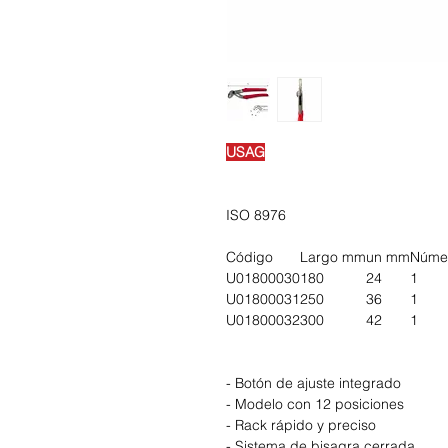
USAG
ISO 8976
Código
Largo mm
un mm
Númer
U01800030
180
24
1
U01800031
250
36
1
U01800032
300
42
1
- Botón de ajuste integrado
- Modelo con 12 posiciones
- Rack rápido y preciso
- Sistema de bisagra cerrada