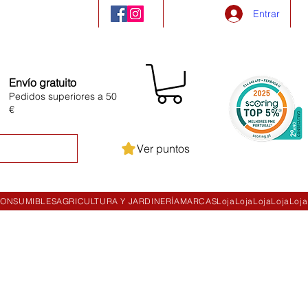
Entrar
Envío gratuito
Pedidos superiores a 50
€
Ver puntos
ONSUMIBLES
AGRICULTURA Y JARDINERÍA
MARCAS
Loja
Loja
Loja
Loja
Loja