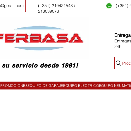
a@gmail.com
(+351) 219421548 /
(+351)
218039078
Entrega
Entregas
24h
Proc
 su servicio desde 1991!
PROMOCIONES
EQUIPO DE GARAJE
EQUIPO ELÉCTRICO
EQUIPO NEUMÁT