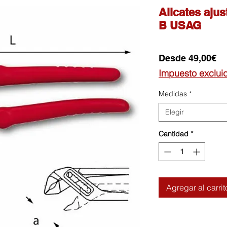
Alicates aju
B USAG
Pr
Desde
49,00€
de
Impuesto exclui
of
Medidas
*
Elegir
Cantidad
*
Agregar al carrit