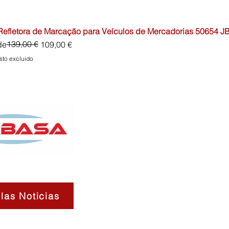
 Refletora de Marcação para Veículos de Mercadorias 50654 J
io
o de oferta
139,00 €
de
109,00 €
sto excluido
las Noticias
Contactos
Sobre
Envíos 
nosotros