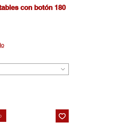
stables con botón 180
ecio
do
erta
o