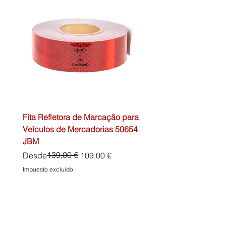
Fita Refletora de Marcação para
Caixa de Primeiros Soc
Veículos de Mercadorias 50654
DIN13157 54072 JBM
JBM
Precio
45,00 €
Precio
Precio de oferta
139,00 €
Desde
109,00 €
Impuesto excluido
Impuesto excluido