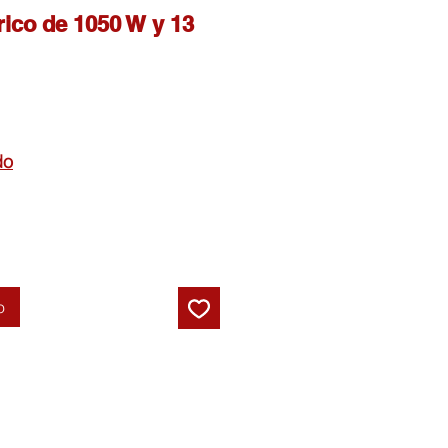
rico de 1050 W y 13
do
o