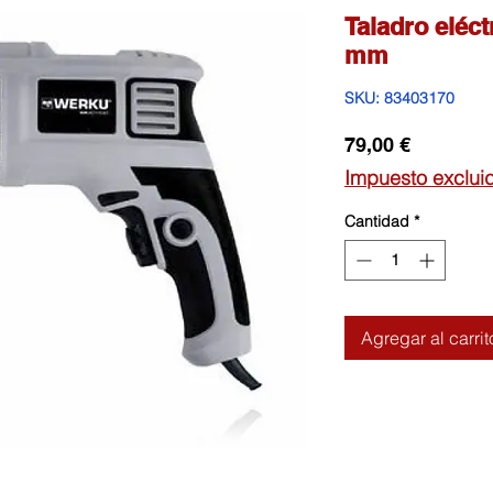
Taladro eléct
mm
SKU: 83403170
Precio
79,00 €
Impuesto exclui
Cantidad
*
Agregar al carrit