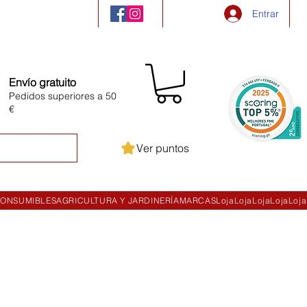
Entrar
Envío gratuito
Pedidos superiores a 50
€
Ver puntos
ONSUMIBLES
AGRICULTURA Y JARDINERÍA
MARCAS
Loja
Loja
Loja
Loja
Loja