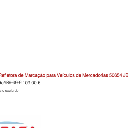
 Refletora de Marcação para Veículos de Mercadorias 50654 J
io
o de oferta
139,00 €
de
109,00 €
sto excluido