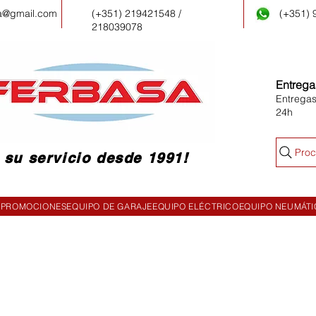
a@gmail.com
(+351) 219421548 /
(+351)
218039078
Entrega
Entregas
24h
Proc
 su servicio desde 1991!
PROMOCIONES
EQUIPO DE GARAJE
EQUIPO ELÉCTRICO
EQUIPO NEUMÁT