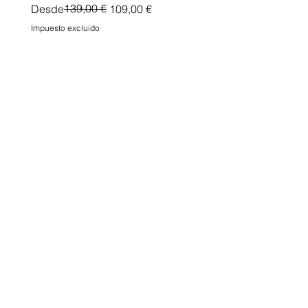
Precio
Precio de oferta
139,00 €
Desde
109,00 €
Impuesto excluido
Impuesto excluido