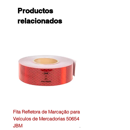
Productos
relacionados
Fita Refletora de Marcação para
Caixa de Primeiros Soc
Veículos de Mercadorias 50654
DIN13157 54072 JBM
JBM
Precio
45,00 €