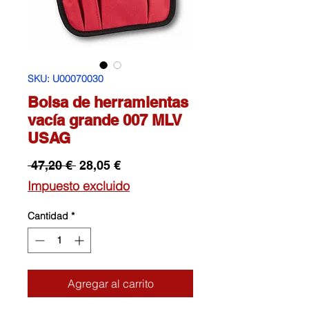
SKU: U00070030
Bolsa de herramientas
vacía grande 007 MLV
USAG
Precio
Precio
 47,20 € 
28,05 €
de
Impuesto excluido
oferta
Cantidad
*
Agregar al carrito