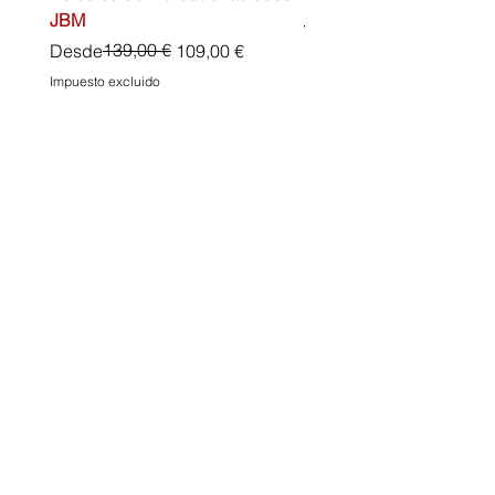
JBM
Precio
45,00 €
Precio
Precio de oferta
139,00 €
Desde
109,00 €
Impuesto excluido
Impuesto excluido