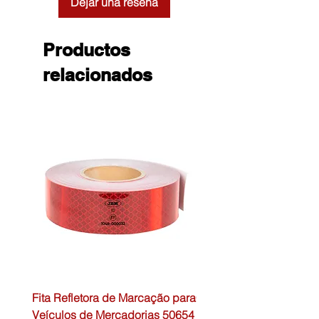
Dejar una reseña
Productos
relacionados
Fita Refletora de Marcação para
Caixa de Primeiros Soc
Veículos de Mercadorias 50654
DIN13157 54072 JBM