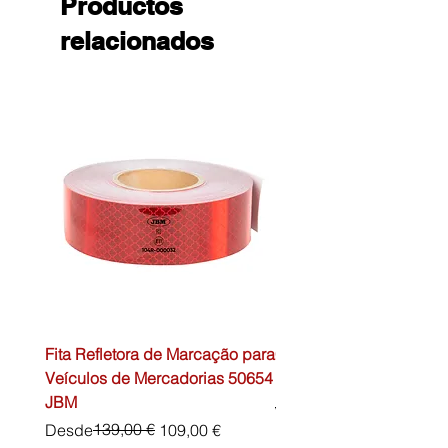
Productos
relacionados
Fita Refletora de Marcação para
Caixa de Primeiros Soc
Veículos de Mercadorias 50654
DIN13157 54072 JBM
JBM
Precio
45,00 €
Precio
Precio de oferta
139,00 €
Desde
109,00 €
Impuesto excluido