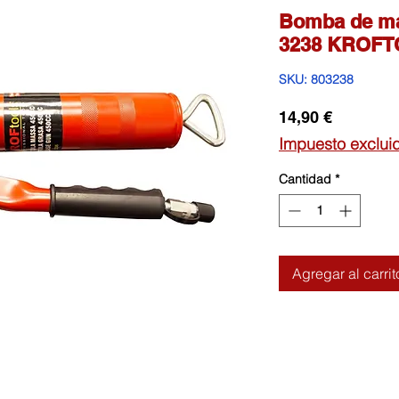
Bomba de m
3238 KROF
SKU: 803238
Precio
14,90 €
Impuesto exclui
Cantidad
*
Agregar al carrit