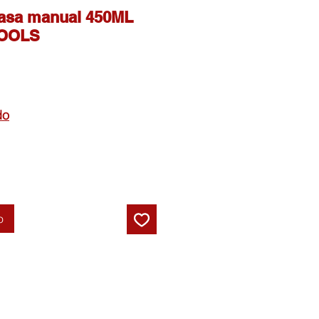
asa manual 450ML
TOOLS
do
o