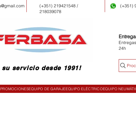
a@gmail.com
(+351) 219421548 /
(+351)
218039078
Entrega
Entregas
24h
Proc
 su servicio desde 1991!
PROMOCIONES
EQUIPO DE GARAJE
EQUIPO ELÉCTRICO
EQUIPO NEUMÁT