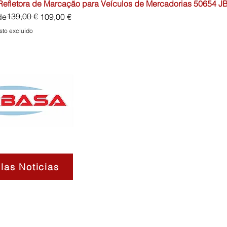
 Refletora de Marcação para Veículos de Mercadorias 50654 J
io
o de oferta
139,00 €
de
109,00 €
sto excluido
las Noticias
Contactos
Sobre
Envíos 
nosotros