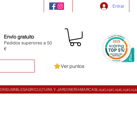
Entrar
Envío gratuito
Pedidos superiores a 50
€
Ver puntos
ONSUMIBLES
AGRICULTURA Y JARDINERÍA
MARCAS
Loja
Loja
Loja
Loja
Loja