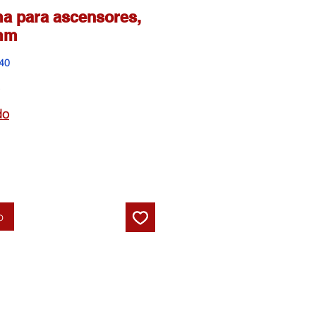
a para ascensores,
mm
40
Precio
de
do
oferta
o