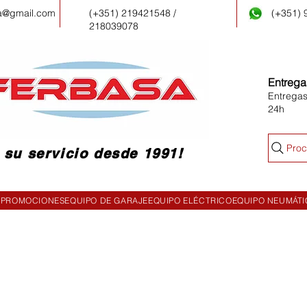
a@gmail.com
(+351) 219421548 /
(+351)
218039078
Entrega
Entregas
24h
Proc
 su servicio desde 1991!
PROMOCIONES
EQUIPO DE GARAJE
EQUIPO ELÉCTRICO
EQUIPO NEUMÁT