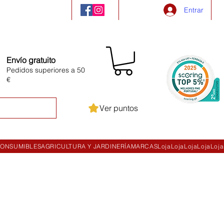
Entrar
Envío gratuito
Pedidos superiores a 50
€
Ver puntos
ONSUMIBLES
AGRICULTURA Y JARDINERÍA
MARCAS
Loja
Loja
Loja
Loja
Loja