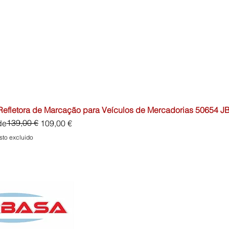
 Refletora de Marcação para Veículos de Mercadorias 50654 J
io
o de oferta
139,00 €
de
109,00 €
sto excluido