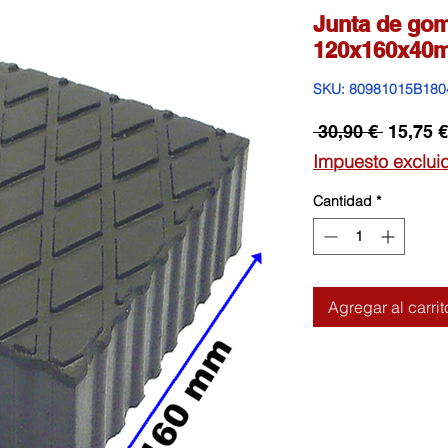
Junta de gom
120x160x40
SKU: 80981015B180
Precio
 30,90 € 
15,75 €
Impuesto exclui
Cantidad
*
Agregar al carrit