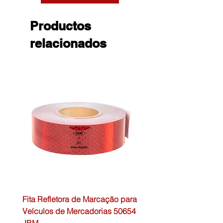
Productos
relacionados
Fita Refletora de Marcação para
Caixa de Primeiros Soc
Veículos de Mercadorias 50654
DIN13157 54072 JBM