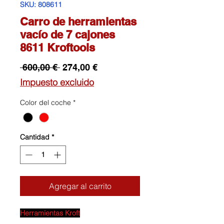
SKU: 808611
Carro de herramientas
vacío de 7 cajones
8611 Kroftools
Precio
Precio
 600,00 € 
274,00 €
de
Impuesto excluido
oferta
Color del coche
*
Cantidad
*
Agregar al carrito
Herramientas Kroft