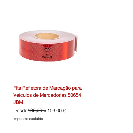
Fita Refletora de Marcação para
Caixa de Primeiros Soc
Veículos de Mercadorias 50654
DIN13157 54072 JBM
JBM
Precio
45,00 €
Precio
Precio de oferta
139,00 €
Desde
109,00 €
Impuesto excluido
Impuesto excluido