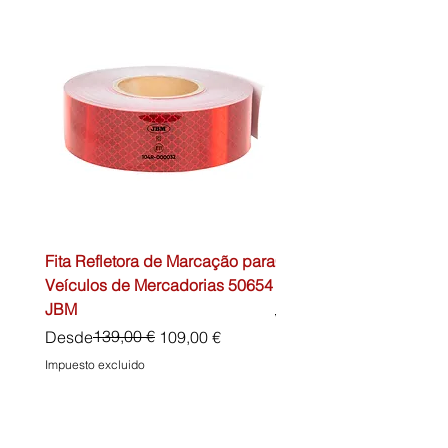
Fita Refletora de Marcação para
Caixa de Primeiros Soc
Veículos de Mercadorias 50654
DIN13157 54072 JBM
JBM
Precio
45,00 €
Precio
Precio de oferta
139,00 €
Desde
109,00 €
Impuesto excluido
Impuesto excluido