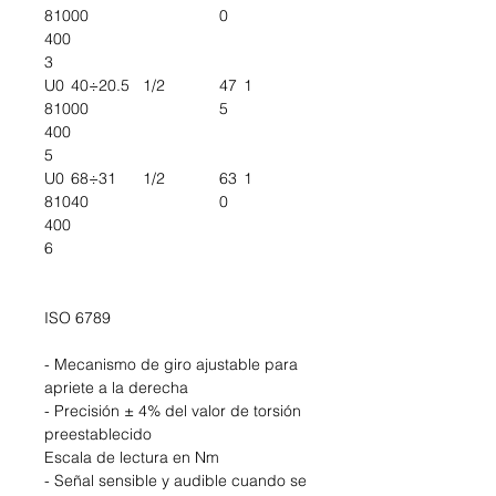
810
00
0
400
3
U0
40÷2
0.5
1/2
47
1
810
00
5
400
5
U0
68÷3
1
1/2
63
1
810
40
0
400
6
ISO 6789
- Mecanismo de giro ajustable para
apriete a la derecha
- Precisión ± 4% del valor de torsión
preestablecido
Escala de lectura en Nm
- Señal sensible y audible cuando se