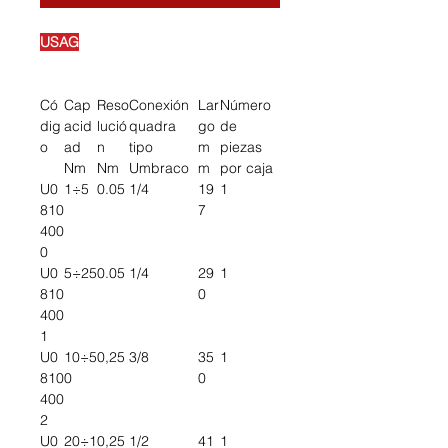
USAG
Có
Cap
Reso
Conexión
Lar
Número
dig
acid
lució
quadra
go
de
o
ad
n
tipo
m
piezas
Nm
Nm
Umbraco
m
por caja
U0
1÷5
0.05
1/4
19
1
810
7
400
0
U0
5÷25
0.05
1/4
29
1
810
0
400
1
U0
10÷5
0,25
3/8
35
1
810
0
0
400
2
U0
20÷1
0,25
1/2
41
1