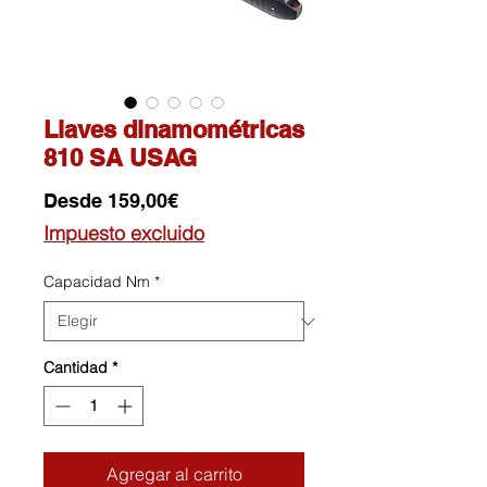
Llaves dinamométricas
810 SA USAG
Precio
Desde
159,00€
de
Impuesto excluido
oferta
Capacidad Nm
*
Cantidad
*
Agregar al carrito