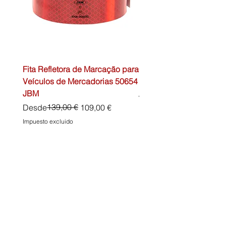
Fita Refletora de Marcação para
Caixa de Primeiros Soc
Veículos de Mercadorias 50654
DIN13157 54072 JBM
JBM
Precio
45,00 €
Precio
Precio de oferta
139,00 €
Desde
109,00 €
Impuesto excluido
Impuesto excluido