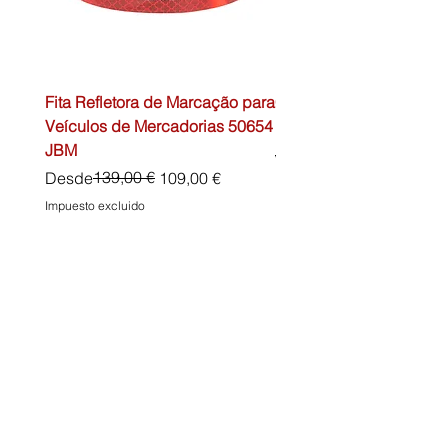
Fita Refletora de Marcação para
Caixa de Primeiros Soc
Veículos de Mercadorias 50654
DIN13157 54072 JBM
JBM
Precio
45,00 €
Precio
Precio de oferta
139,00 €
Desde
109,00 €
Impuesto excluido
Impuesto excluido