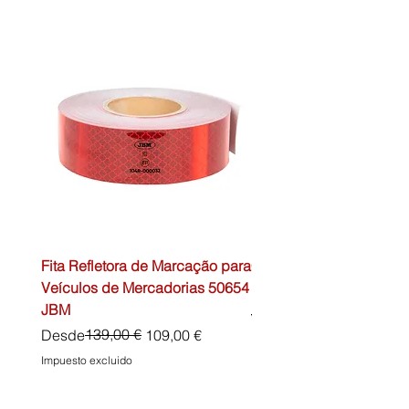
Fita Refletora de Marcação para
Caixa de Primeiros Soc
Veículos de Mercadorias 50654
DIN13157 54072 JBM
JBM
Precio
45,00 €
Precio
Precio de oferta
139,00 €
Desde
109,00 €
Impuesto excluido
Impuesto excluido