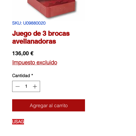
SKU: U09880020
Juego de 3 brocas
avellanadoras
Precio
136,00 €
Impuesto excluido
Cantidad
*
Agregar al carrito
USAG