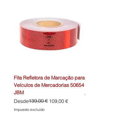
Fita Refletora de Marcação para
Caixa de Primeiros Soc
Veículos de Mercadorias 50654
DIN13157 54072 JBM
JBM
Precio
45,00 €
Precio
Precio de oferta
139,00 €
Desde
109,00 €
Impuesto excluido
Impuesto excluido