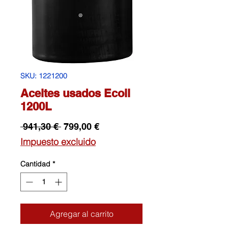
SKU: 1221200
Aceites usados Ecoil
1200L
Precio
Precio
 941,30 € 
799,00 €
de
Impuesto excluido
oferta
Cantidad
*
Agregar al carrito