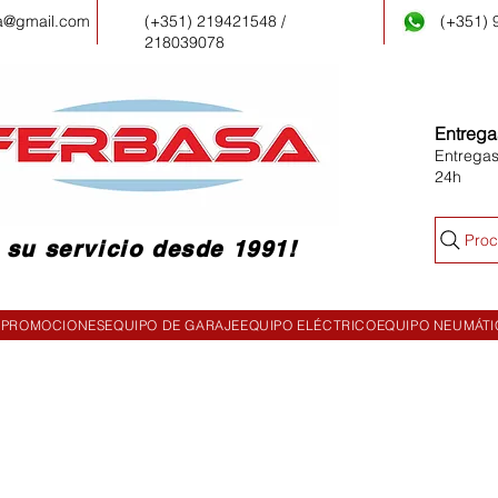
a@gmail.com
(+351) 219421548 /
(+351)
218039078
Entrega
Entregas
24h
Proc
 su servicio desde 1991!
PROMOCIONES
EQUIPO DE GARAJE
EQUIPO ELÉCTRICO
EQUIPO NEUMÁT