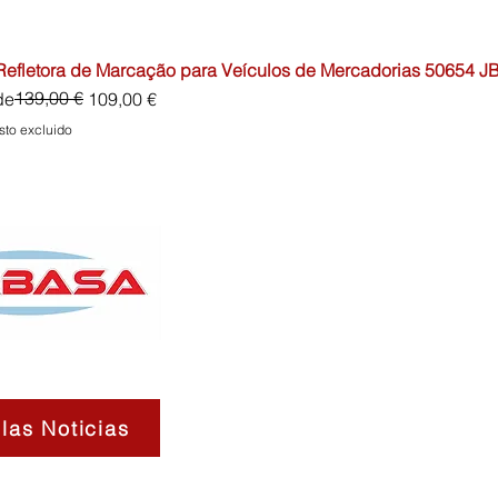
 Refletora de Marcação para Veículos de Mercadorias 50654 J
io
o de oferta
139,00 €
de
109,00 €
sto excluido
las Noticias
Contactos
Sobre
Envíos 
nosotros