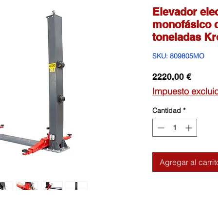
Elevador ele
monofásico d
toneladas Kr
SKU: 809805MO
Precio
2220,00 €
Impuesto exclui
Cantidad
*
Agregar al carrit