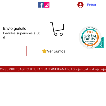
Entrar
Envío gratuito
Pedidos superiores a 50
€
Ver puntos
ONSUMIBLES
AGRICULTURA Y JARDINERÍA
MARCAS
Loja
Loja
Loja
Loja
Loja