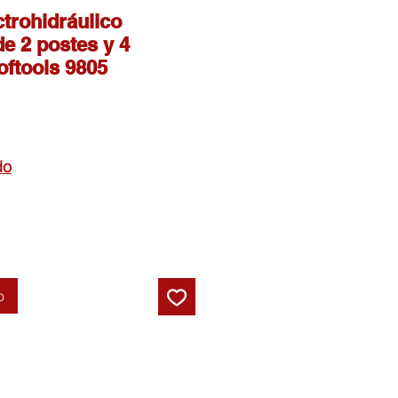
ctrohidráulico
e 2 postes y 4
oftools 9805
do
o