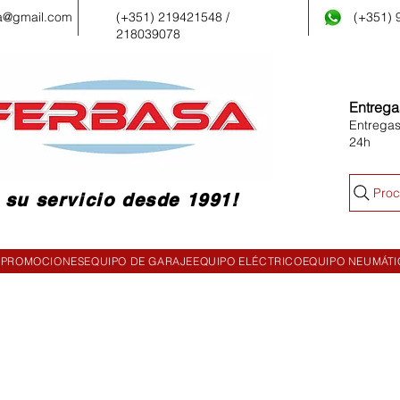
a@gmail.com
(+351) 219421548 /
(+351)
218039078
Entrega
Entregas
24h
Proc
 su servicio desde 1991!
PROMOCIONES
EQUIPO DE GARAJE
EQUIPO ELÉCTRICO
EQUIPO NEUMÁT