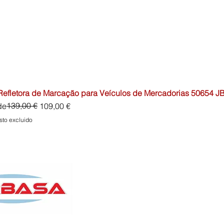
 Refletora de Marcação para Veículos de Mercadorias 50654 J
io
o de oferta
139,00 €
de
109,00 €
sto excluido