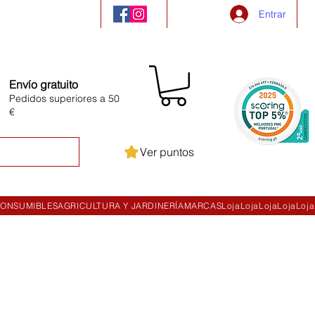
Entrar
Envío gratuito
Pedidos superiores a 50
€
Ver puntos
ONSUMIBLES
AGRICULTURA Y JARDINERÍA
MARCAS
Loja
Loja
Loja
Loja
Loja