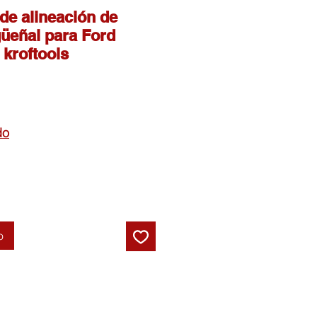
de alineación de
güeñal para Ford
 kroftools
do
o