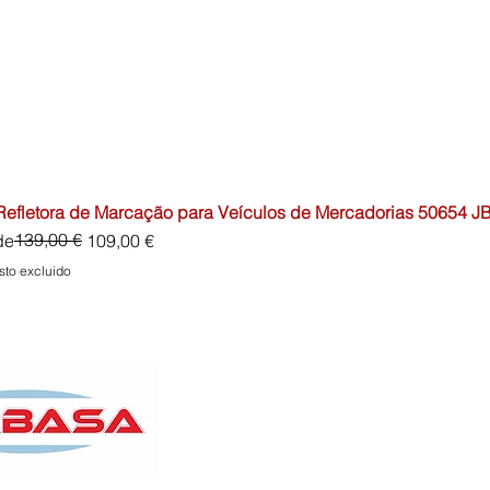
 Refletora de Marcação para Veículos de Mercadorias 50654 J
io
o de oferta
139,00 €
de
109,00 €
sto excluido