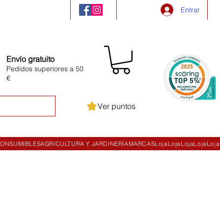
Entrar
Envío gratuito
Pedidos superiores a 50
€
Ver puntos
ONSUMIBLES
AGRICULTURA Y JARDINERÍA
MARCAS
Loja
Loja
Loja
Loja
Loja