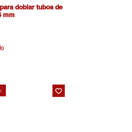
para doblar tubos de
 6 mm
do
o