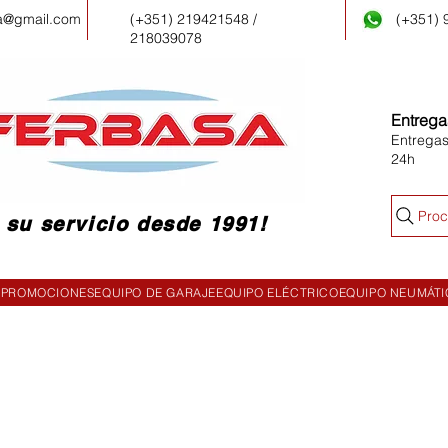
a@gmail.com
(+351) 219421548 /
(+351)
218039078
Entrega
Entregas
24h
Proc
 su servicio desde 1991!
PROMOCIONES
EQUIPO DE GARAJE
EQUIPO ELÉCTRICO
EQUIPO NEUMÁT