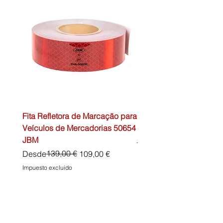
Fita Refletora de Marcação para
Caixa de Primeiros Soc
Veículos de Mercadorias 50654
DIN13157 54072 JBM
JBM
Precio
45,00 €
Precio
Precio de oferta
139,00 €
Desde
109,00 €
Impuesto excluido
Impuesto excluido