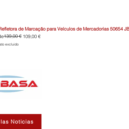
 Refletora de Marcação para Veículos de Mercadorias 50654 J
io
o de oferta
139,00 €
de
109,00 €
sto excluido
las Noticias
Contactos
Sobre
Envíos 