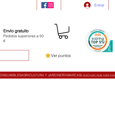
Entrar
Envío gratuito
Pedidos superiores a 50
€
Ver puntos
ONSUMIBLES
AGRICULTURA Y JARDINERÍA
MARCAS
Loja
Loja
Loja
Loja
Loja