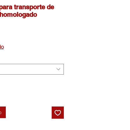
para transporte de
 homologado
cio
do
rta
o