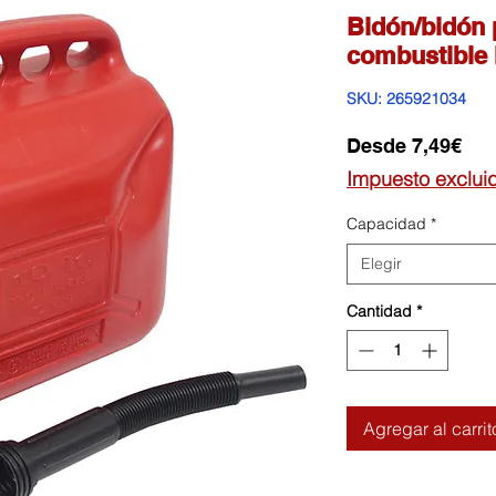
Bidón/bidón 
combustible
SKU: 265921034
Pre
Desde
7,49€
de
Impuesto exclui
ofe
Capacidad
*
Elegir
Cantidad
*
Agregar al carrit