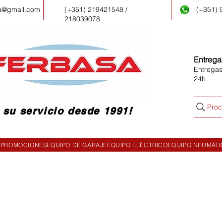
a@gmail.com
(+351) 219421548 /
(+351)
218039078
Entrega
Entregas
24h
Proc
 su servicio desde 1991!
PROMOCIONES
EQUIPO DE GARAJE
EQUIPO ELÉCTRICO
EQUIPO NEUMÁT