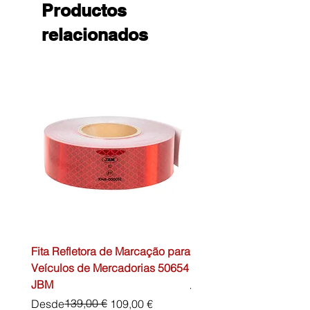
Productos
relacionados
Fita Refletora de Marcação para
Caixa de Primeiros Soc
Veículos de Mercadorias 50654
DIN13157 54072 JBM
JBM
Precio
45,00 €
Precio
Precio de oferta
139,00 €
Desde
109,00 €
Impuesto excluido