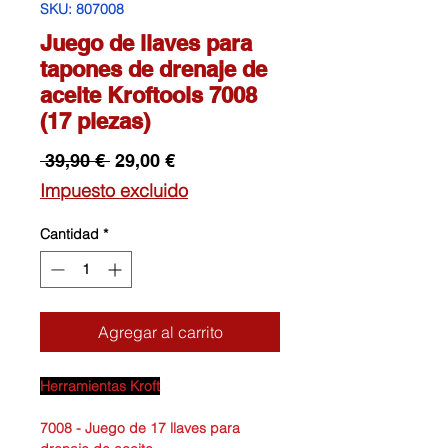
SKU: 807008
Juego de llaves para
tapones de drenaje de
aceite Kroftools 7008
(17 piezas)
Precio
Precio
 39,90 € 
29,00 €
de
Impuesto excluido
oferta
Cantidad
*
Agregar al carrito
Herramientas Kroft
7008 - Juego de 17 llaves para