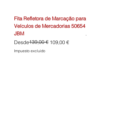
Fita Refletora de Marcação para
Caixa de Primeiros Soc
Veículos de Mercadorias 50654
DIN13157 54072 JBM
JBM
Precio
45,00 €
Precio
Precio de oferta
139,00 €
Desde
109,00 €
Impuesto excluido
Impuesto excluido