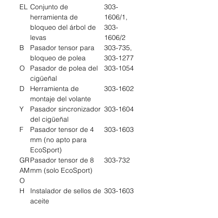
EL
Conjunto de
303-
herramienta de
1606/1,
bloqueo del árbol de
303-
levas
1606/2
B
Pasador tensor para
303-735,
bloqueo de polea
303-1277
O
Pasador de polea del
303-1054
cigüeñal
D
Herramienta de
303-1602
montaje del volante
Y
Pasador sincronizador
303-1604
del cigüeñal
F
Pasador tensor de 4
303-1603
mm (no apto para
EcoSport)
GR
Pasador tensor de 8
303-732
AM
mm (solo EcoSport)
O
H
Instalador de sellos de
303-1603
aceite