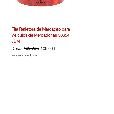
Fita Refletora de Marcação para
Caixa de Primeiros Soc
Veículos de Mercadorias 50654
DIN13157 54072 JBM
JBM
Precio
45,00 €
Precio
Precio de oferta
139,00 €
Desde
109,00 €
Impuesto excluido
Impuesto excluido