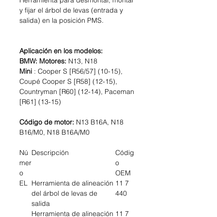
Herramienta para desmontar, montar
y fijar el árbol de levas (entrada y
salida) en la posición PMS.
Aplicación en los modelos:
BMW: Motores:
N13, N18
Mini
: Cooper S [R56/57] (10-15),
Coupé Cooper S [R58] (12-15),
Countryman [R60] (12-14), Paceman
[R61] (13-15)
Código de motor:
N13 B16A, N18
B16/M0, N18 B16A/M0
Nú
Descripción
Códig
mer
o
o
OEM
EL
Herramienta de alineación
11 7
del árbol de levas de
440
salida
Herramienta de alineación
11 7