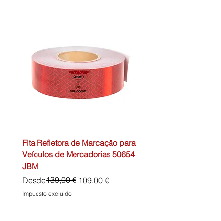
Fita Refletora de Marcação para
Caixa de Primeiros Soc
Veículos de Mercadorias 50654
DIN13157 54072 JBM
JBM
Precio
45,00 €
Precio
Precio de oferta
139,00 €
Desde
109,00 €
Impuesto excluido
Impuesto excluido