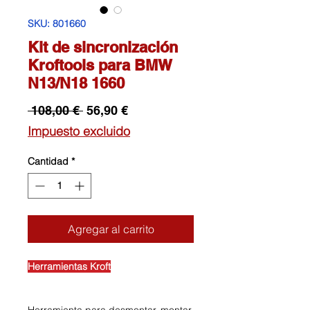
SKU: 801660
Kit de sincronización
Kroftools para BMW
N13/N18 1660
Precio
Precio
 108,00 € 
56,90 €
de
Impuesto excluido
oferta
Cantidad
*
Agregar al carrito
Herramientas Kroft