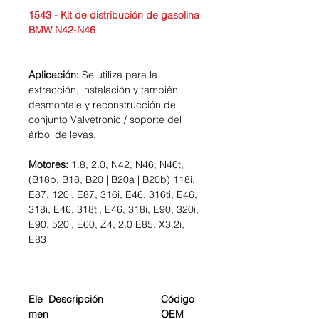
1543 - Kit de distribución de gasolina
BMW N42-N46
Aplicación:
Se utiliza para la
extracción, instalación y también
desmontaje y reconstrucción del
conjunto Valvetronic / soporte del
árbol de levas.
Motores:
1.8, 2.0, N42, N46, N46t,
(B18b, B18, B20 | B20a | B20b) 118i,
E87, 120i, E87, 316i, E46, 316ti, E46,
318i, E46, 318ti, E46, 318i, E90, 320i,
E90, 520i, E60, Z4, 2.0 E85, X3.2i,
E83
Ele
Descripción
Código
men
OEM