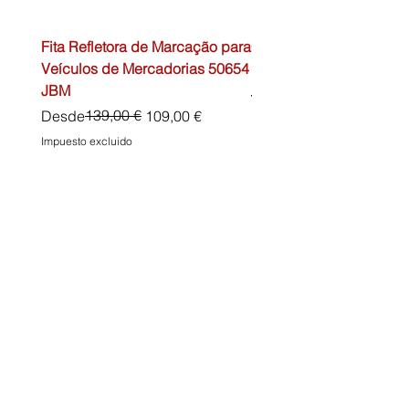
Fita Refletora de Marcação para
Caixa de Primeiros Soc
Veículos de Mercadorias 50654
DIN13157 54072 JBM
JBM
Precio
45,00 €
Precio
Precio de oferta
139,00 €
Desde
109,00 €
Impuesto excluido
Impuesto excluido