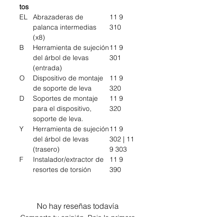
tos
EL
Abrazaderas de
11 9
palanca intermedias
310
(x8)
B
Herramienta de sujeción
11 9
del árbol de levas
301
(entrada)
O
Dispositivo de montaje
11 9
de soporte de leva
320
D
Soportes de montaje
11 9
para el dispositivo,
320
soporte de leva.
Y
Herramienta de sujeción
11 9
del árbol de levas
302 | 11
(trasero)
9 303
F
Instalador/extractor de
11 9
resortes de torsión
390
No hay reseñas todavía