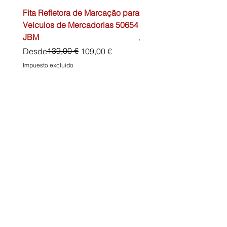
Fita Refletora de Marcação para
Caixa de Primeiros Soc
Veículos de Mercadorias 50654
DIN13157 54072 JBM
JBM
Precio
45,00 €
Precio
Precio de oferta
139,00 €
Desde
109,00 €
Impuesto excluido
Impuesto excluido