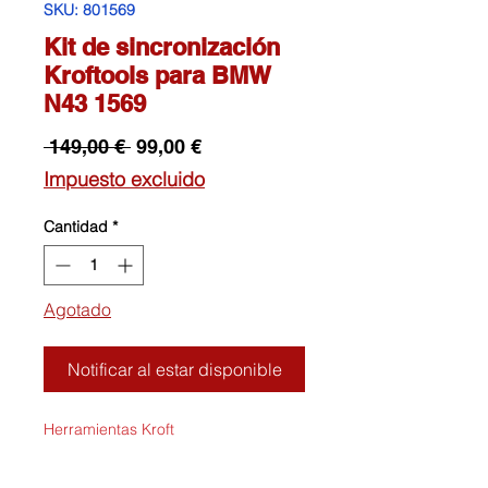
SKU: 801569
Kit de sincronización
Kroftools para BMW
N43 1569
Precio
Precio
 149,00 € 
99,00 €
de
Impuesto excluido
oferta
Cantidad
*
Agotado
Notificar al estar disponible
Herramientas Kroft