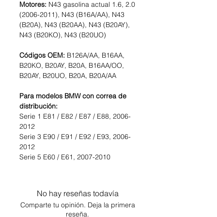
Motores:
N43 gasolina actual 1.6, 2.0
(2006-2011), N43 (B16A/AA), N43
(B20A), N43 (B20AA), N43 (B20AY),
N43 (B20KO), N43 (B20UO)
Códigos OEM:
B126A/AA, B16AA,
B20KO, B20AY, B20A, B16AA/OO,
B20AY, B20UO, B20A, B20A/AA
Para modelos BMW con correa de
distribución:
Serie 1 E81 / E82 / E87 / E88, 2006-
2012
Serie 3 E90 / E91 / E92 / E93, 2006-
2012
Serie 5 E60 / E61, 2007-2010
No hay reseñas todavía
Comparte tu opinión. Deja la primera
reseña.