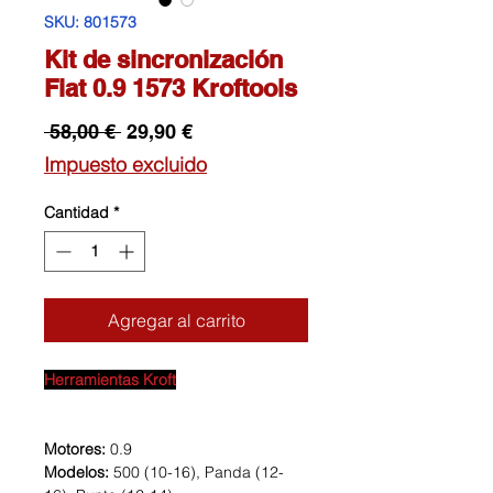
SKU: 801573
Kit de sincronización
Fiat 0.9 1573 Kroftools
Precio
Precio
 58,00 € 
29,90 €
de
Impuesto excluido
oferta
Cantidad
*
Agregar al carrito
Herramientas Kroft
Motores:
0.9
Modelos:
500 (10-16), Panda (12-