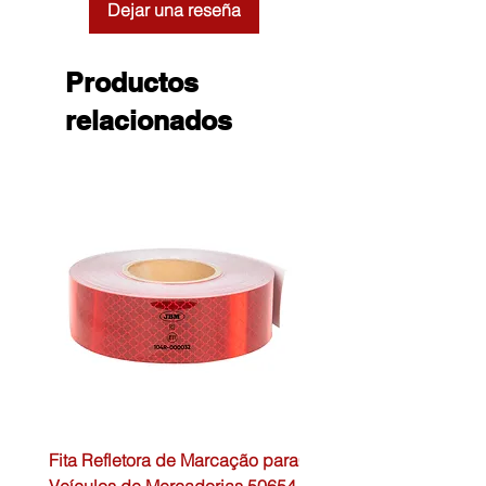
Dejar una reseña
Productos
relacionados
Fita Refletora de Marcação para
Caixa de Primeiros Soc