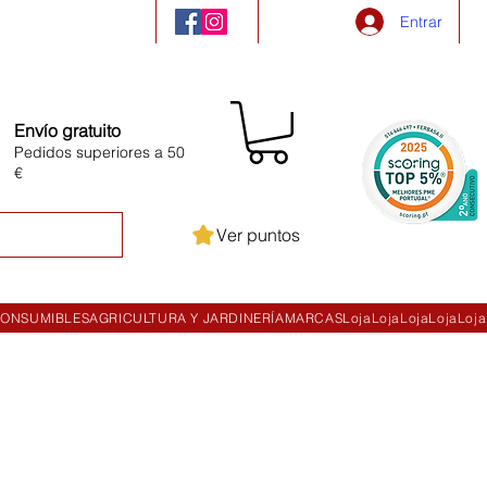
Entrar
Envío gratuito
Pedidos superiores a 50
€
Ver puntos
ONSUMIBLES
AGRICULTURA Y JARDINERÍA
MARCAS
Loja
Loja
Loja
Loja
Loja