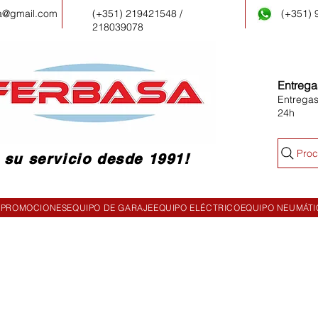
a@gmail.com
(+351) 219421548 /
(+351)
218039078
Entrega
Entregas
24h
Proc
 su servicio desde 1991!
PROMOCIONES
EQUIPO DE GARAJE
EQUIPO ELÉCTRICO
EQUIPO NEUMÁT