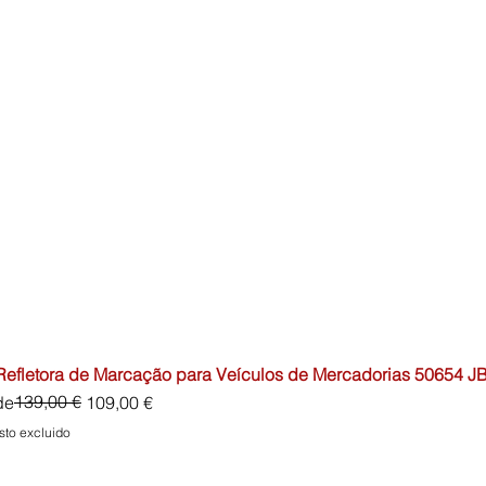
 Refletora de Marcação para Veículos de Mercadorias 50654 J
io
o de oferta
139,00 €
de
109,00 €
sto excluido