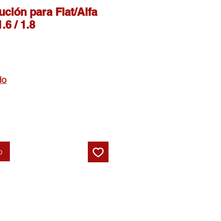
bución para Fiat/Alfa
.6 / 1.8
do
o