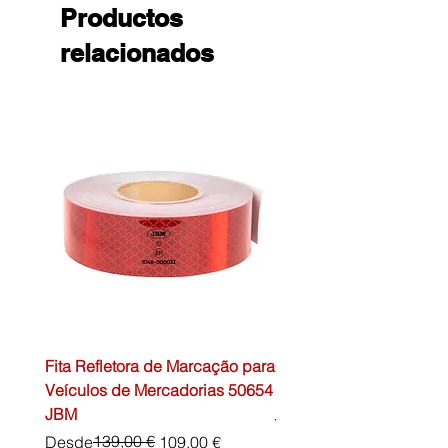
Productos
relacionados
Fita Refletora de Marcação para
Caixa de Primeiros Soc
Veículos de Mercadorias 50654
DIN13157 54072 JBM
JBM
Precio
45,00 €
Precio
Precio de oferta
139,00 €
Desde
109,00 €
Impuesto excluido