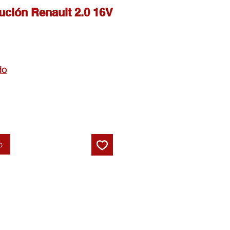
bución Renault 2.0 16V
do
o