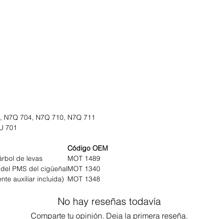
0, N7Q 704, N7Q 710, N7Q 711
7U 701
Código OEM
árbol de levas
MOT 1489
 del PMS del cigüeñal
MOT 1340
nte auxiliar incluida)
MOT 1348
No hay reseñas todavía
Comparte tu opinión. Deja la primera reseña.