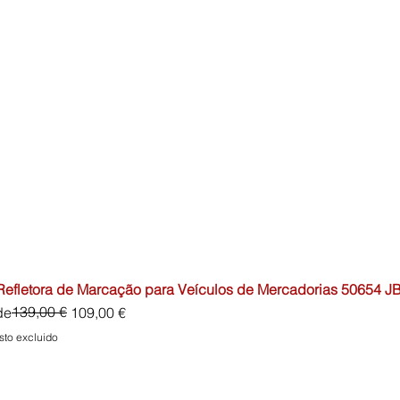
 Refletora de Marcação para Veículos de Mercadorias 50654 J
io
o de oferta
139,00 €
de
109,00 €
sto excluido