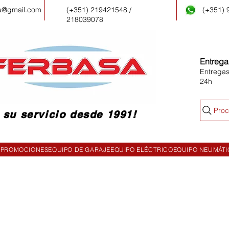
a@gmail.com
(+351) 219421548 /
(+351)
218039078
Entrega
Entregas
24h
Proc
 su servicio desde 1991!
PROMOCIONES
EQUIPO DE GARAJE
EQUIPO ELÉCTRICO
EQUIPO NEUMÁT