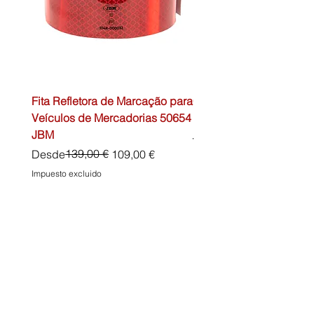
Fita Refletora de Marcação para
Caixa de Primeiros Soc
Veículos de Mercadorias 50654
DIN13157 54072 JBM
JBM
Precio
45,00 €
Precio
Precio de oferta
139,00 €
Desde
109,00 €
Impuesto excluido
Impuesto excluido