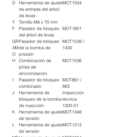
D
Herramienta de ajuste
MOT1534
de entrada del árbol
de levas
Y
Tornillo M8 x 70 mm
F
Pasador de bloqueo
MOT1801
del árbol de levas
GR
Pasador de bloqueo
MOT1538 /
AM
de la bomba de
1430
O
presión
H
Combinación de
MOT1536
pines de
sincronización
I
Pasador de bloqueo
MOT861 /
combinado
863
J
Herramienta de
Inspección
bloqueo de la bomba
técnica
de inyección
1200-01
K
Herramienta de ajuste
MOT1348
de tensión
L
Herramienta de ajuste
MOT1312
de tensión