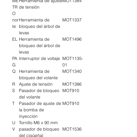
ME
Herramienta de ajuste
MOT1384
TR
de tensión
O
nor
Herramienta de
MOT1337
te
bloqueo del árbol de
levas
EL
Herramienta de
MOT1496
bloqueo del árbol de
levas
PA
Interruptor de voltaje
MOT1135-
G
01
Q
Herramienta de
MOT1340
bloqueo del volante
R
Ajuste de tensión
MOT1386
S
Pasador de bloqueo
MOT910
del volante
T
Pasador de ajuste de
MOT910
la bomba de
inyección
U
Tornillo M6 x 90 mm
V
pasador de bloqueo
MOT1536
del cigüeñal