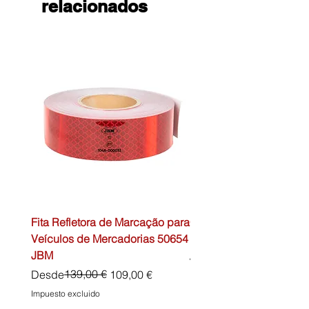
relacionados
Fita Refletora de Marcação para
Caixa de Primeiros Soc
Veículos de Mercadorias 50654
DIN13157 54072 JBM
JBM
Precio
45,00 €
Precio
Precio de oferta
139,00 €
Desde
109,00 €
Impuesto excluido
Impuesto excluido