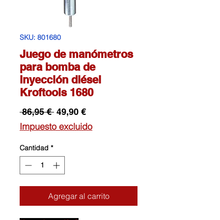
SKU: 801680
Juego de manómetros
para bomba de
inyección diésel
Kroftools 1680
Precio
Precio
 86,95 € 
49,90 €
de
Impuesto excluido
oferta
Cantidad
*
Agregar al carrito