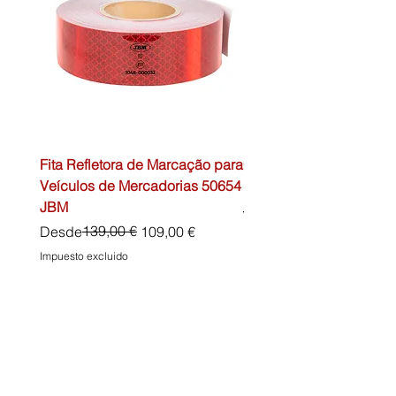
Fita Refletora de Marcação para
Caixa de Primeiros Soc
Veículos de Mercadorias 50654
DIN13157 54072 JBM
JBM
Precio
45,00 €
Precio
Precio de oferta
139,00 €
Desde
109,00 €
Impuesto excluido
Impuesto excluido