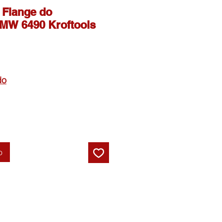
 Flange do
BMW 6490 Kroftools
do
o