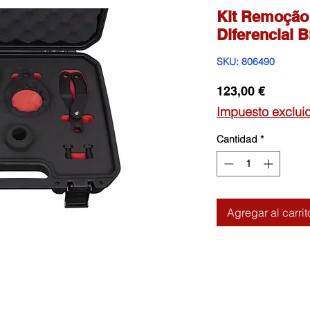
Kit Remoção
Diferencial 
SKU: 806490
Precio
123,00 €
Impuesto exclui
Cantidad
*
Agregar al carrit