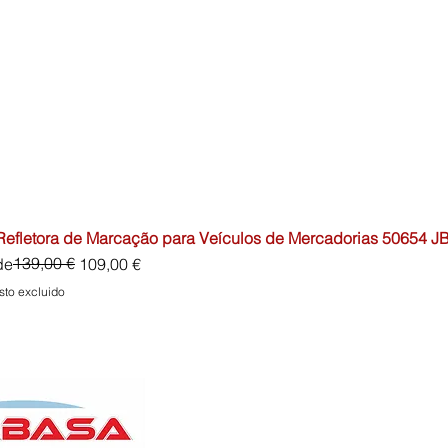
 Refletora de Marcação para Veículos de Mercadorias 50654 J
io
o de oferta
139,00 €
de
109,00 €
sto excluido