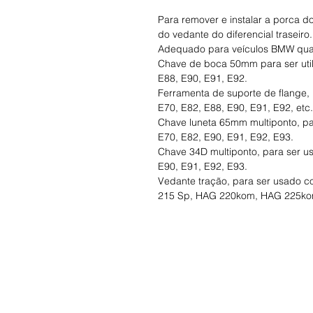
Para remover e instalar a porca d
do vedante do diferencial traseiro.
Adequado para veículos BMW quatr
Chave de boca 50mm para ser ut
E88, E90, E91, E92.
Ferramenta de suporte de flange
E70, E82, E88, E90, E91, E92, etc.
Chave luneta 65mm multiponto, 
E70, E82, E90, E91, E92, E93.
Chave 34D multiponto, para ser 
E90, E91, E92, E93.
Vedante tração, para ser usado 
215 Sp, HAG 220kom, HAG 225kom