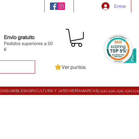
Entrar
Envío gratuito
Pedidos superiores a 50
€
Ver puntos
ONSUMIBLES
AGRICULTURA Y JARDINERÍA
MARCAS
Loja
Loja
Loja
Loja
Loja