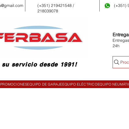
a@gmail.com
(+351) 219421548 /
(+351)
218039078
Entrega
Entregas
24h
Proc
 su servicio desde 1991!
PROMOCIONES
EQUIPO DE GARAJE
EQUIPO ELÉCTRICO
EQUIPO NEUMÁT