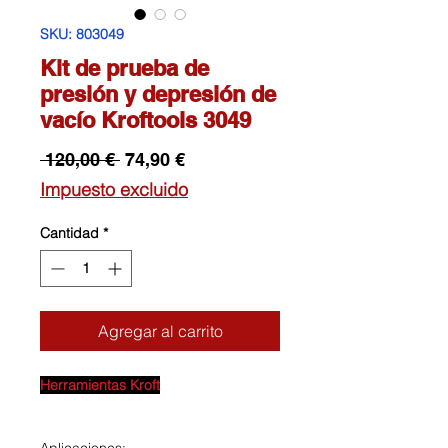
SKU: 803049
Kit de prueba de
presión y depresión de
vacío Kroftools 3049
Precio
Precio
 120,00 € 
74,90 €
de
Impuesto excluido
oferta
Cantidad
*
Agregar al carrito
Herramientas Kroft