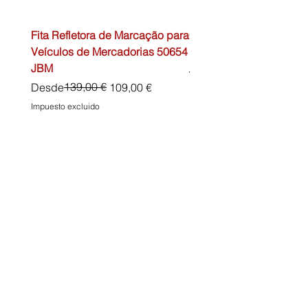
Fita Refletora de Marcação para
Caixa de Primeiros Soc
Veículos de Mercadorias 50654
DIN13157 54072 JBM
JBM
Precio
45,00 €
Precio
Precio de oferta
139,00 €
Desde
109,00 €
Impuesto excluido
Impuesto excluido