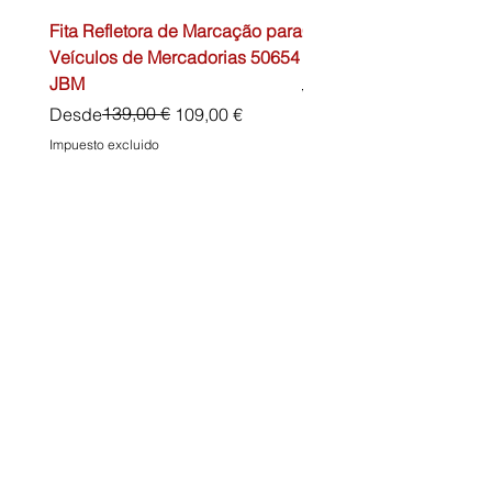
Fita Refletora de Marcação para
Caixa de Primeiros Soc
Veículos de Mercadorias 50654
DIN13157 54072 JBM
JBM
Precio
45,00 €
Precio
Precio de oferta
139,00 €
Desde
109,00 €
Impuesto excluido
Impuesto excluido