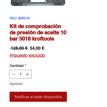
SKU: 805018
Kit de comprobación
de presión de aceite 10
bar 5018 kroftools
Precio
Precio
 128,00 € 
54,00 €
de
Impuesto excluido
oferta
Cantidad
*
Agotado
Notificar al estar disponible