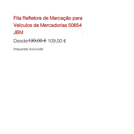
Fita Refletora de Marcação para
Caixa de Primeiros Soc
Veículos de Mercadorias 50654
DIN13157 54072 JBM
JBM
Precio
45,00 €
Precio
Precio de oferta
139,00 €
Desde
109,00 €
Impuesto excluido
Impuesto excluido