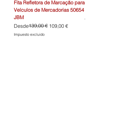
Fita Refletora de Marcação para
Caixa de Primeiros Soc
Veículos de Mercadorias 50654
DIN13157 54072 JBM
JBM
Precio
45,00 €
Precio
Precio de oferta
139,00 €
Desde
109,00 €
Impuesto excluido
Impuesto excluido