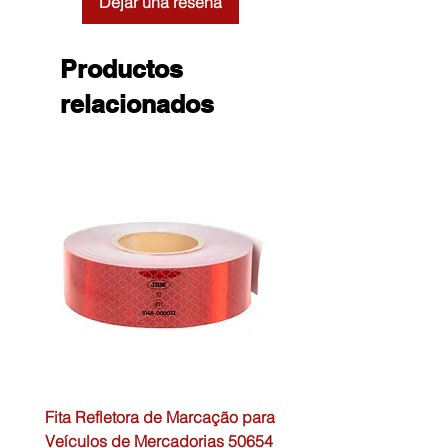
Dejar una reseña
Productos
relacionados
Fita Refletora de Marcação para
Caixa de Primeiros Soc
Veículos de Mercadorias 50654
DIN13157 54072 JBM