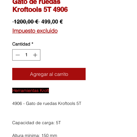
Gato de ruedas
Kroftools 5T 4906
Precio
Precio
 1200,00 € 
499,00 €
de
Impuesto excluido
oferta
Cantidad
*
Agregar al carrito
Herramientas Kroft
4906 - Gato de ruedas Kroftools 5T
Capacidad de carga: 5T
Altura mínima: 150 mm