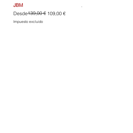
JBM
Precio
45,00 €
Precio
Precio de oferta
139,00 €
Desde
109,00 €
Impuesto excluido
Impuesto excluido