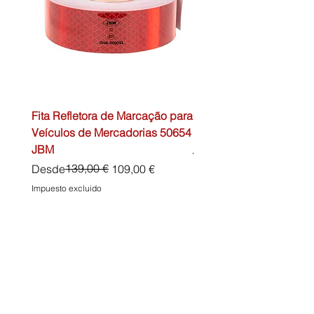
Fita Refletora de Marcação para
Caixa de Primeiros Soc
Veículos de Mercadorias 50654
DIN13157 54072 JBM
JBM
Precio
45,00 €
Precio
Precio de oferta
139,00 €
Desde
109,00 €
Impuesto excluido
Impuesto excluido