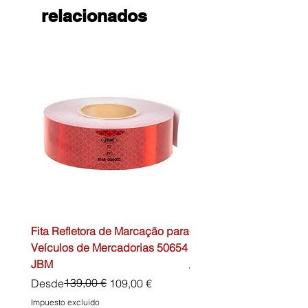
relacionados
Fita Refletora de Marcação para
Caixa de Primeiros Soc
Veículos de Mercadorias 50654
DIN13157 54072 JBM
JBM
Precio
45,00 €
Precio
Precio de oferta
139,00 €
Desde
109,00 €
Impuesto excluido
Impuesto excluido