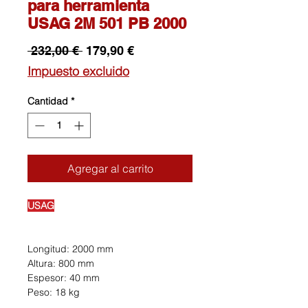
para herramienta
USAG 2M 501 PB 2000
Precio
Precio
 232,00 € 
179,90 €
de
Impuesto excluido
oferta
Cantidad
*
Agregar al carrito
USAG
Longitud: 2000 mm
Altura: 800 mm
Espesor: 40 mm
Peso: 18 kg