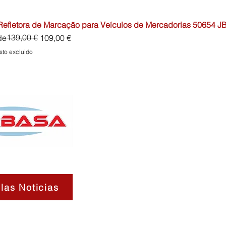
 Refletora de Marcação para Veículos de Mercadorias 50654 J
io
o de oferta
139,00 €
de
109,00 €
sto excluido
las Noticias
Contactos
Sobre
Envíos 
nosotros