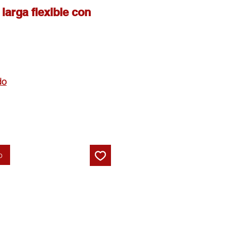
arga flexible con
do
o