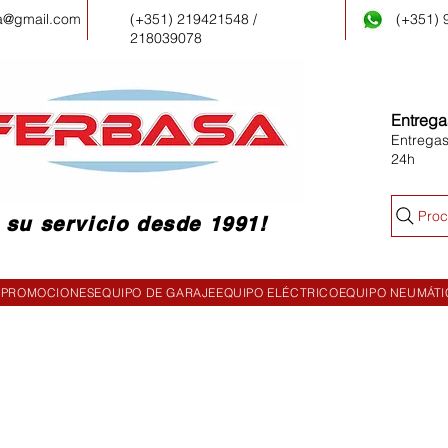
a@gmail.com
(+351) 219421548 /
(+351)
218039078
Entrega
Entregas
24h
Proc
 su servicio desde 1991!
PROMOCIONES
EQUIPO DE GARAJE
EQUIPO ELÉCTRICO
EQUIPO NEUMÁT