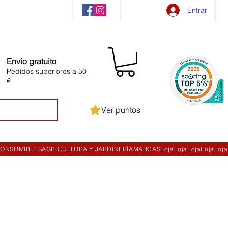
Entrar
Envío gratuito
Pedidos superiores a 50
€
Ver puntos
ONSUMIBLES
AGRICULTURA Y JARDINERÍA
MARCAS
Loja
Loja
Loja
Loja
Loja