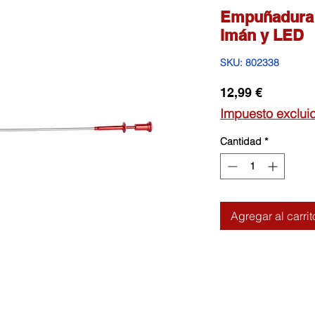
Empuñadura l
imán y LED
SKU: 802338
Precio
12,99 €
Impuesto exclui
Cantidad
*
Agregar al carrit