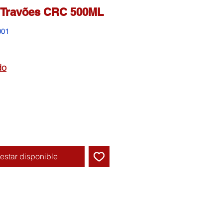
 Travões CRC 500ML
001
do
l estar disponible