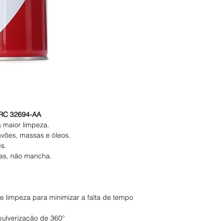
CRC 32694-AA
 maior limpeza.
avões, massas e óleos.
s.
cas, não mancha.
e limpeza para minimizar a falta de tempo
pulverização de 360º