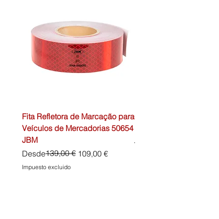
Fita Refletora de Marcação para
Caixa de Primeiros Soc
Veículos de Mercadorias 50654
DIN13157 54072 JBM
JBM
Precio
45,00 €
Precio
Precio de oferta
139,00 €
Desde
109,00 €
Impuesto excluido
Impuesto excluido