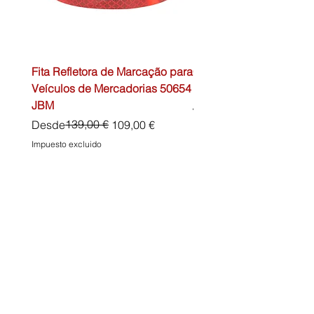
Fita Refletora de Marcação para
Caixa de Primeiros Soc
Veículos de Mercadorias 50654
DIN13157 54072 JBM
JBM
Precio
45,00 €
Precio
Precio de oferta
139,00 €
Desde
109,00 €
Impuesto excluido
Impuesto excluido