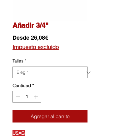
Añadir 3/4"
Precio
Desde
26,08€
de
Impuesto excluido
oferta
Tallas
*
Cantidad
*
Agregar al carrito
USAG