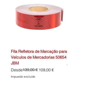
Fita Refletora de Marcação para
Caixa de Primeiros Soc
Veículos de Mercadorias 50654
DIN13157 54072 JBM
JBM
Precio
45,00 €
Precio
Precio de oferta
139,00 €
Desde
109,00 €
Impuesto excluido
Impuesto excluido