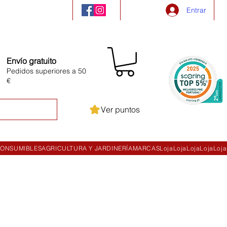
Entrar
Envío gratuito
Pedidos superiores a 50
€
Ver puntos
ONSUMIBLES
AGRICULTURA Y JARDINERÍA
MARCAS
Loja
Loja
Loja
Loja
Loja