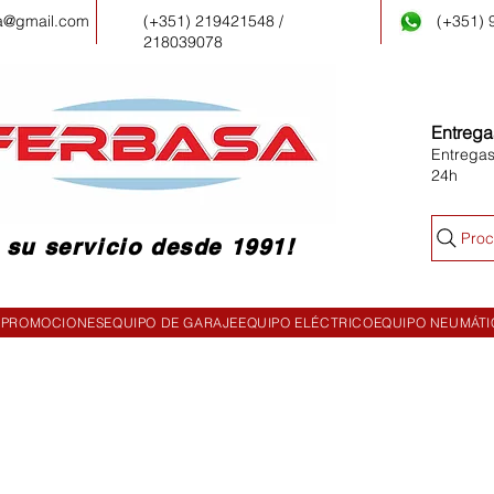
a@gmail.com
(+351) 219421548 /
(+351)
218039078
Entrega
Entregas
24h
Proc
 su servicio desde 1991!
PROMOCIONES
EQUIPO DE GARAJE
EQUIPO ELÉCTRICO
EQUIPO NEUMÁT