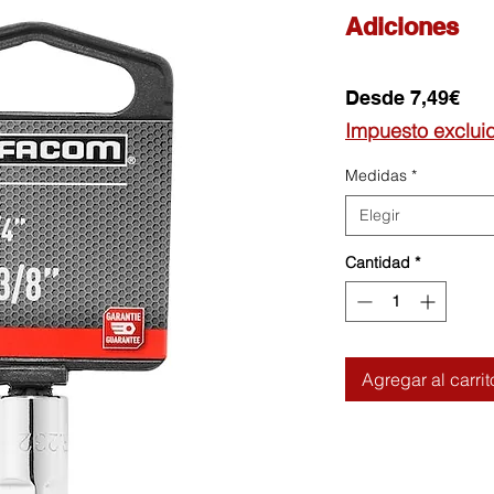
Adiciones
Pre
Desde
7,49€
de
Impuesto exclui
ofe
Medidas
*
Elegir
Cantidad
*
Agregar al carrit