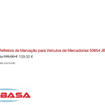
 Refletora de Marcação para Veículos de Mercadorias 50654 J
io
o de oferta
139,00 €
de
109,00 €
sto excluido